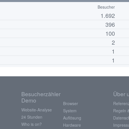
Besucher
1.692
396
100
2
1
1
Besucherzähler
Über 
Demo
Browser
Referen
Website-Analyse
System
Regeln 
24 Stunden
Auflösung
Datensc
Who is on?
Hardware
Impres