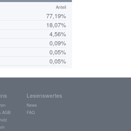
Anteil
77,19%
18,07%
4,56%
0,09%
0,05%
0,05%
uns
Lesenswertes
zen
News
& AGB
FAQ
hutz
sum