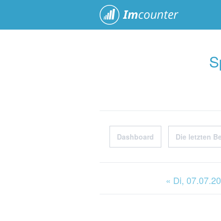
ImCoun
S
Dashboard
Die letzten B
« Di
, 07.07.2