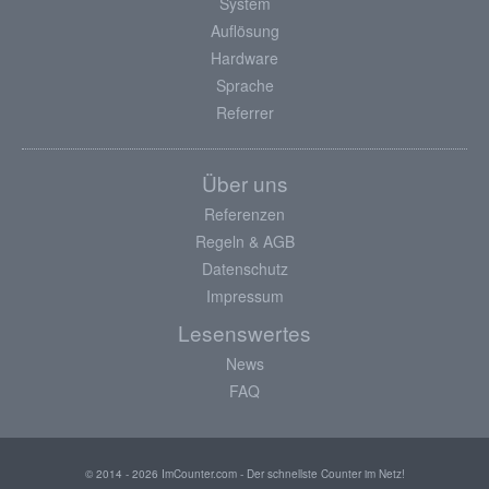
System
Auflösung
Hardware
Sprache
Referrer
Über uns
Referenzen
Regeln & AGB
Datenschutz
Impressum
Lesenswertes
News
FAQ
© 2014 - 2026 ImCounter.com - Der schnellste Counter im Netz!