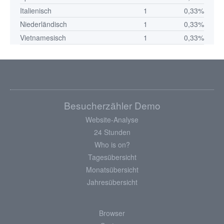
Italienisch
1
0,33%
Niederländisch
1
0,33%
Vietnamesisch
1
0,33%
Besucherzähler Demo
Website-Analyse
24 Stunden
Who is on?
Tagesübersicht
Monatsübersicht
Jahresübersicht
Browser