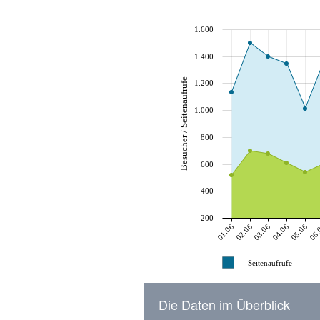
1.600
1.400
Besucher / Seitenaufrufe
1.200
1.000
800
600
400
200
01.06
02.06
03.06
04.06
05.06
06.
Seitenaufrufe
Die Daten im Überblick