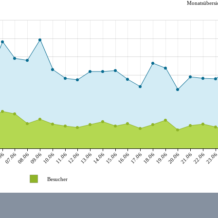
Monatsübersic
06
07.06
08.06
09.06
10.06
11.06
12.06
13.06
14.06
15.06
16.06
17.06
18.06
19.06
20.06
21.06
22.06
23.0
Besucher