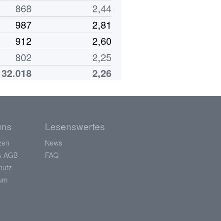
868
2,44
987
2,81
912
2,60
802
2,25
32.018
2,26
uns
Lesenswertes
zen
News
& AGB
FAQ
hutz
sum