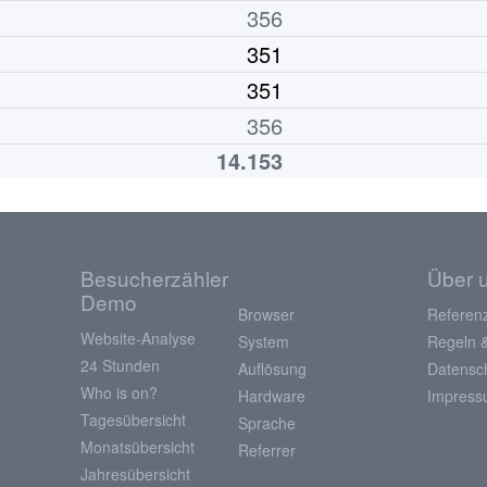
356
351
351
356
14.153
Besucherzähler
Über 
Demo
Browser
Referen
Website-Analyse
System
Regeln 
24 Stunden
Auflösung
Datensc
Who is on?
Hardware
Impres
Tagesübersicht
Sprache
Monatsübersicht
Referrer
Jahresübersicht