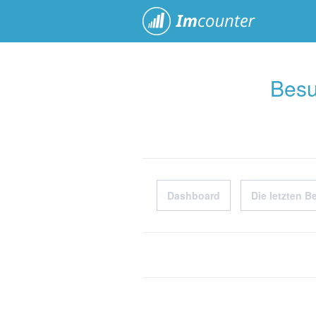
ImCoun
Besu
Dashboard
Die letzten B