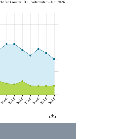
ht für Counter ID 1 'Fastcounter' - Juni 2026
6
24.06
25.06
26.06
27.06
28.06
29.06
30.06