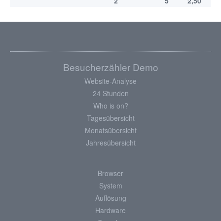
2
5
2,50
Besucherzähler Demo
Website-Analyse
24 Stunden
Who is on?
Tagesübersicht
Monatsübersicht
Jahresübersicht
Browser
System
Auflösung
Hardware