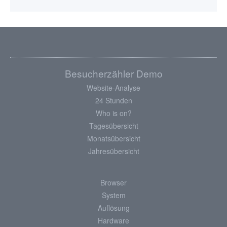
Besucherzähler Demo
Website-Analyse
24 Stunden
Who is on?
Tagesübersicht
Monatsübersicht
Jahresübersicht
Browser
System
Auflösung
Hardware