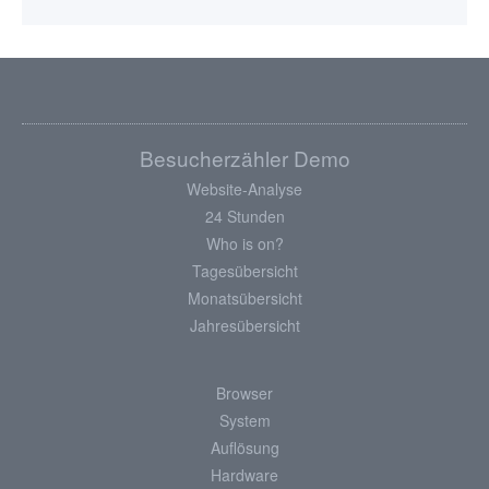
Besucherzähler Demo
Website-Analyse
24 Stunden
Who is on?
Tagesübersicht
Monatsübersicht
Jahresübersicht
Browser
System
Auflösung
Hardware