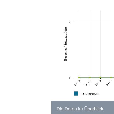
1
Besucher / Seitenaufrufe
0
01.06
02.06
03.06
04.06
Seitenaufrufe
Die Daten im Überblick