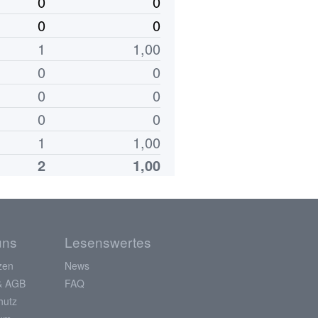
0
0
0
0
1
1,00
0
0
0
0
0
0
1
1,00
2
1,00
uns
Lesenswertes
zen
News
& AGB
FAQ
hutz