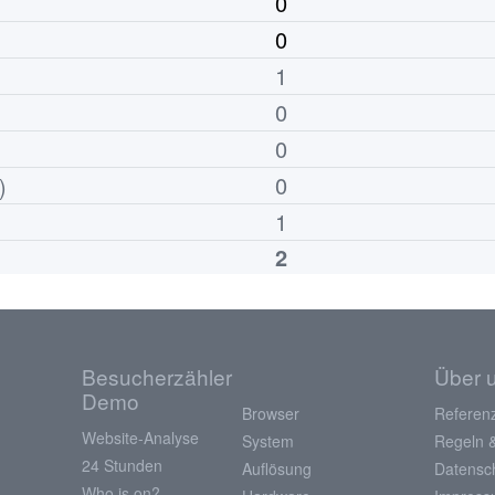
0
0
1
0
0
0
)
1
2
Besucherzähler
Über 
Demo
Browser
Referen
Website-Analyse
System
Regeln 
24 Stunden
Auflösung
Datensc
Who is on?