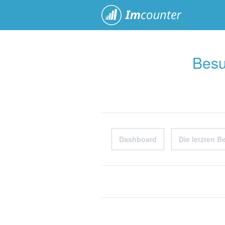
ImCoun
Besu
Dashboard
Die letzten B