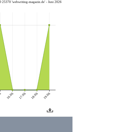
D 25370 'webwriting-magazin.de' - Juni 2026
6
16.06
17.06
18.06
19.06