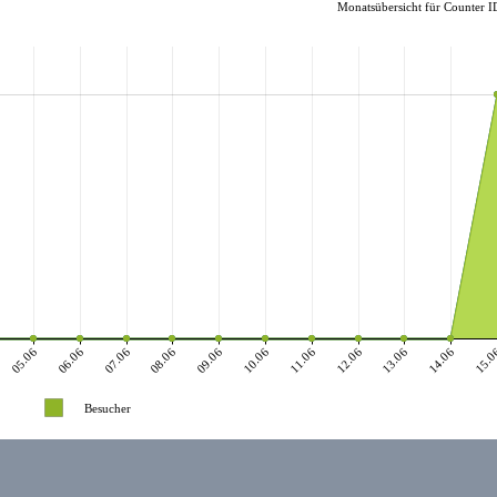
Monatsübersicht für Counter I
05.06
06.06
07.06
08.06
09.06
10.06
11.06
12.06
13.06
14.06
15.0
Besucher