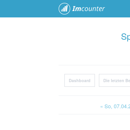
ImCoun
Sp
Dashboard
Die letzten B
« So
, 07.04