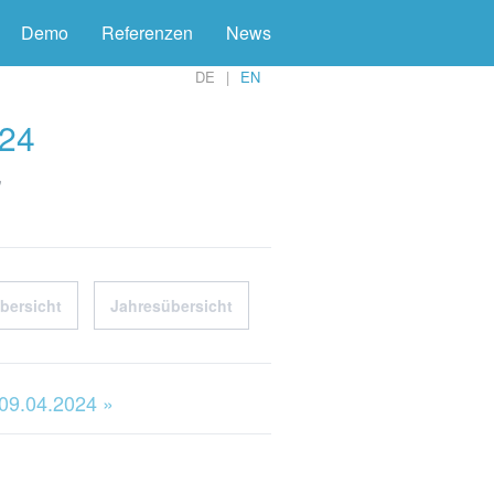
Demo
Referenzen
News
DE
EN
024
'
bersicht
Jahresübersicht
 09.04.2024 »