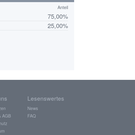
Anteil
75,00%
25,00%
uns
Lesenswertes
zen
News
& AGB
FAQ
hutz
sum