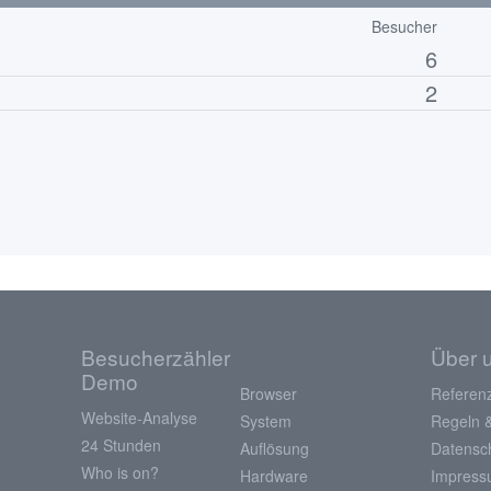
Besucher
6
2
Besucherzähler
Über 
Demo
Browser
Referen
Website-Analyse
System
Regeln 
24 Stunden
Auflösung
Datensc
Who is on?
Hardware
Impres