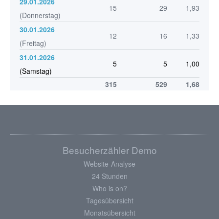
29.01.2026
15
29
1,93
(Donnerstag)
30.01.2026
12
16
1,33
(Freitag)
31.01.2026
5
5
1,00
(Samstag)
315
529
1,68
Besucherzähler Demo
Website-Analyse
24 Stunden
Who is on?
Tagesübersicht
Monatsübersicht