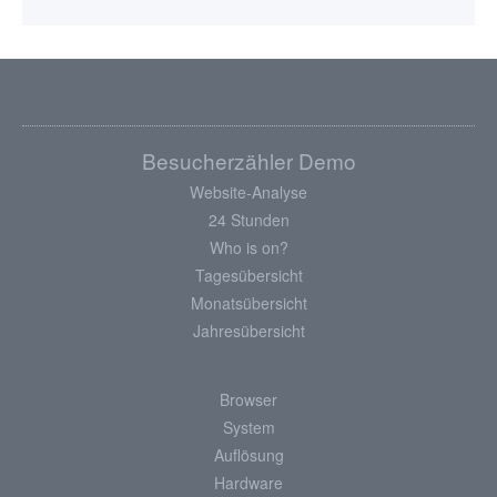
Besucherzähler Demo
Website-Analyse
24 Stunden
Who is on?
Tagesübersicht
Monatsübersicht
Jahresübersicht
Browser
System
Auflösung
Hardware