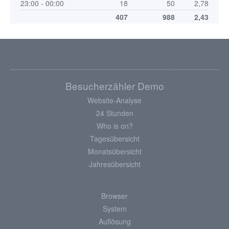
23:00 - 00:00
18
50
2,78
407
988
2,43
Besucherzähler Demo
Website-Analyse
24 Stunden
Who is on?
Tagesübersicht
Monatsübersicht
Jahresübersicht
Browser
System
Auflösung