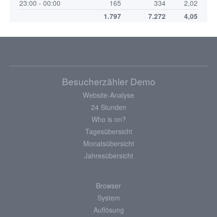
23:00 - 00:00
165
334
2,02
1.797
7.272
4,05
Besucherzähler Demo
Website-Analyse
24 Stunden
Who is on?
Tagesübersicht
Monatsübersicht
Jahresübersicht
Browser
System
Auflösung