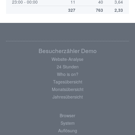
23:00 - 00:00
11
40
3,64
327
763
2,33
Besucherzähler Demo
Website-Analyse
24 Stunden
Who is on?
Tagesübersicht
Monatsübersicht
Jahresübersicht
Browser
System
Auflösung