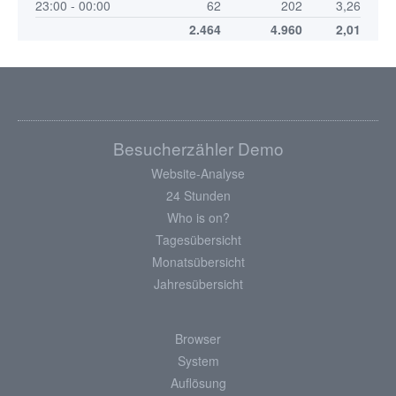
23:00 - 00:00
62
202
3,26
2.464
4.960
2,01
Besucherzähler Demo
Website-Analyse
24 Stunden
Who is on?
Tagesübersicht
Monatsübersicht
Jahresübersicht
Browser
System
Auflösung