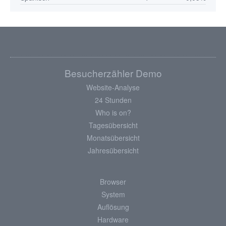
Besucherzähler Demo
Website-Analyse
24 Stunden
Who is on?
Tagesübersicht
Monatsübersicht
Jahresübersicht
Browser
System
Auflösung
Hardware