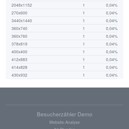
2048x1152
1
0,04%
270x600
1
0,04%
3440x1440
1
0,04%
360x740
1
0,04%
360x760
1
0,04%
378x819
1
0,04%
400x400
1
0,04%
412x883
1
0,04%
414x828
1
0,04%
430x932
1
0,04%
Besucherzähler Demo
Website-Analyse