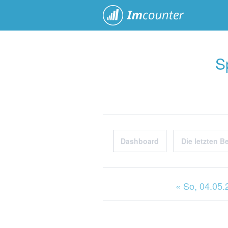
ImCoun
S
Dashboard
Die letzten B
« So
, 04.05