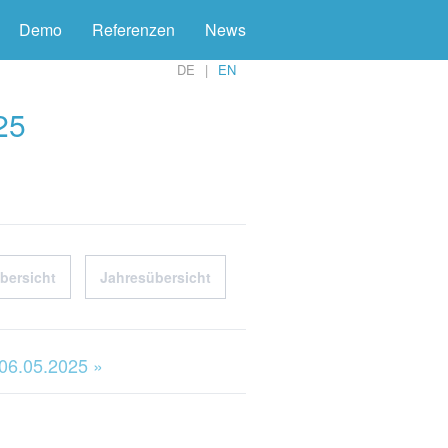
Demo
Referenzen
News
DE
EN
25
bersicht
Jahresübersicht
 06.05.2025 »