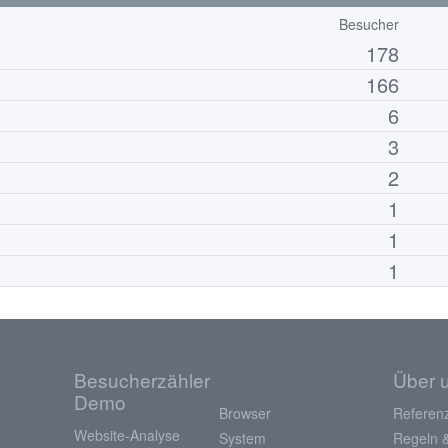
Besucher
178
166
6
3
2
1
1
1
Besucherzähler
Über 
Demo
Browser
Referen
Website-Analyse
System
Regeln 