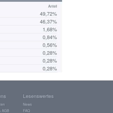
Anteil
49,72%
46,37%
1,68%
0,84%
0,56%
0,28%
0,28%
0,28%
uns
Lesenswertes
zen
News
& AGB
FAQ