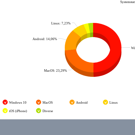
Systemstat
Linux: 7,23%
Android: 14,06%
Wi
MacOS: 23,29%
Windows 10
MacOS
Android
Linux
iOS (iPhone)
Diverse