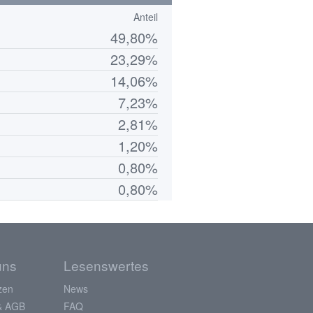
Anteil
49,80%
23,29%
14,06%
7,23%
2,81%
1,20%
0,80%
0,80%
uns
Lesenswertes
zen
News
& AGB
FAQ