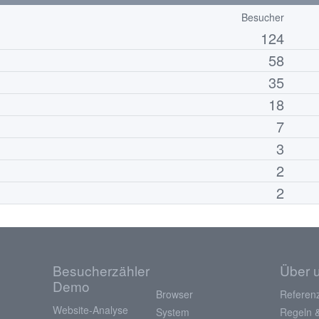
Besucher
124
58
35
18
7
3
2
2
Besucherzähler
Über 
Demo
Browser
Referen
Website-Analyse
System
Regeln 