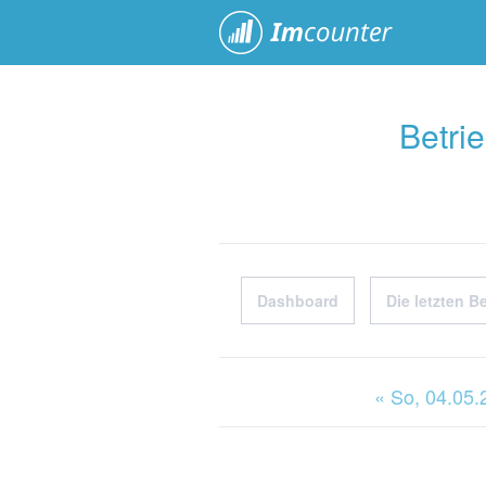
ImCoun
Betri
Dashboard
Die letzten B
« So
, 04.05