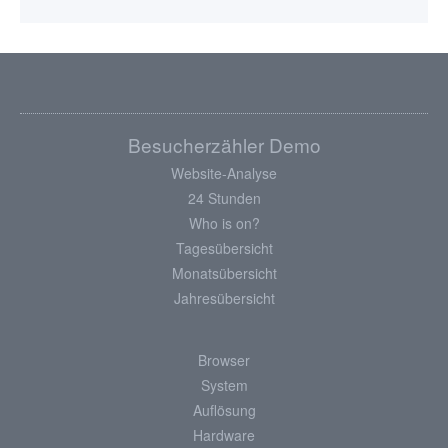
Besucherzähler Demo
Website-Analyse
24 Stunden
Who is on?
Tagesübersicht
Monatsübersicht
Jahresübersicht
Browser
System
Auflösung
Hardware