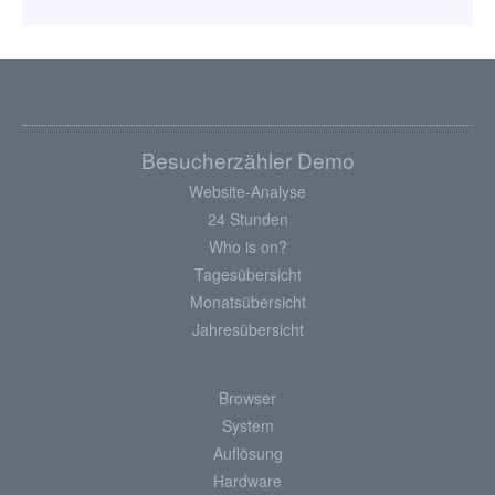
Besucherzähler Demo
Website-Analyse
24 Stunden
Who is on?
Tagesübersicht
Monatsübersicht
Jahresübersicht
Browser
System
Auflösung
Hardware