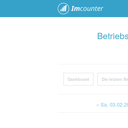
ImCoun
Betrieb
Dashboard
Die letzten B
« Sa
, 03.02.