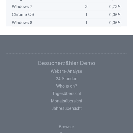
Windows 7
2
0,72%
Chrome OS
1
0,36%
Windows 8
1
0,36%
Besucherzähler Demo
Website-Analyse
24 Stunden
Who is on?
Tagesübersicht
Monatsübersicht
Jahresübersicht
Browser