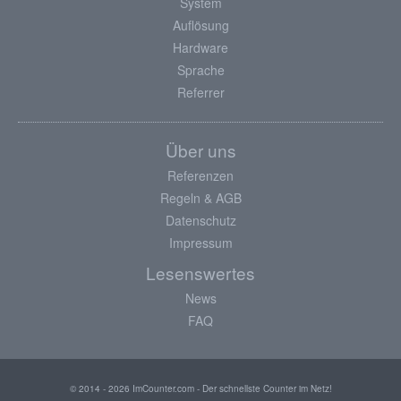
System
Auflösung
Hardware
Sprache
Referrer
Über uns
Referenzen
Regeln & AGB
Datenschutz
Impressum
Lesenswertes
News
FAQ
© 2014 - 2026 ImCounter.com - Der schnellste Counter im Netz!