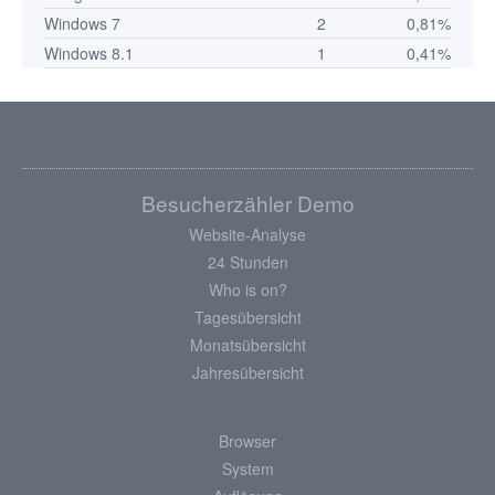
Windows 7
2
0,81%
Windows 8.1
1
0,41%
Besucherzähler Demo
Website-Analyse
24 Stunden
Who is on?
Tagesübersicht
Monatsübersicht
Jahresübersicht
Browser
System