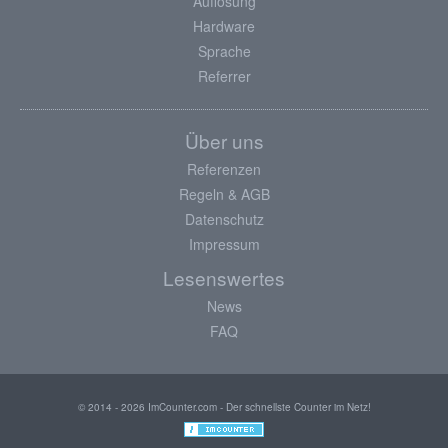
Auflösung
Hardware
Sprache
Referrer
Über uns
Referenzen
Regeln & AGB
Datenschutz
Impressum
Lesenswertes
News
FAQ
© 2014 - 2026 ImCounter.com - Der schnellste Counter im Netz!