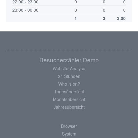
22:00 - 23:00
0
0
0
23:00 - 00:00
0
0
0
1
3
3,00
Besucherzähler Demo
Website-Analyse
24 Stunden
Who is on?
Tagesübersicht
Monatsübersicht
Jahresübersicht
Browser
System