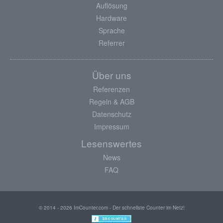
Auflösung
Hardware
Sprache
Referrer
Über uns
Referenzen
Regeln & AGB
Datenschutz
Impressum
Lesenswertes
News
FAQ
© 2014 - 2026 ImCounter.com - Der schnellste Counter im Netz!