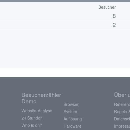
Besucher
8
2
Besucherzähler
Über 
Demo
Browser
Referen
Website-Analyse
System
Regeln 
24 Stunden
Auflösung
Datensc
Who is on?
Hardware
Impres