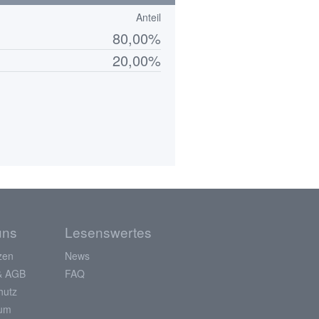
Anteil
80,00%
20,00%
uns
Lesenswertes
zen
News
& AGB
FAQ
hutz
sum