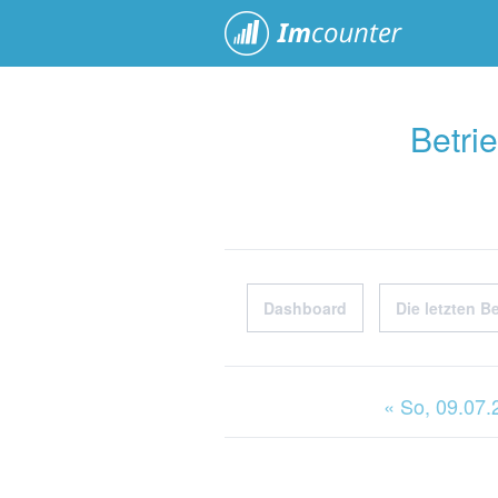
ImCoun
Betri
Dashboard
Die letzten B
« So
, 09.07