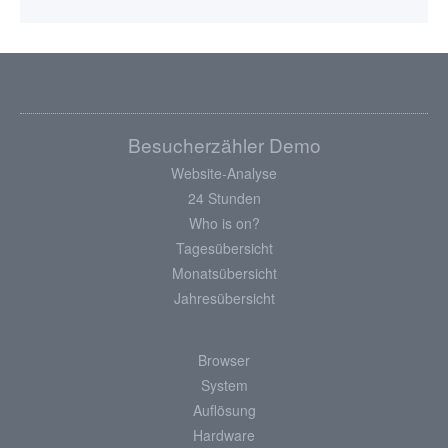
Besucherzähler Demo
Website-Analyse
24 Stunden
Who is on?
Tagesübersicht
Monatsübersicht
Jahresübersicht
Browser
System
Auflösung
Hardware