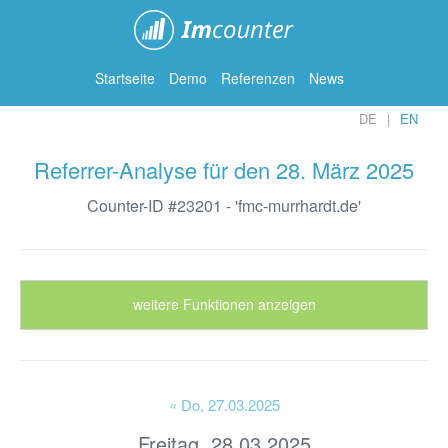
ImCounter
Startseite
Demo
Referenzen
News
DE
EN
Referrer-Analyse für den 28. März 2025
Counter-ID #23201 - 'fmc-murrhardt.de'
weitere Funktionen anzeigen
« Do
, 27.03.2025
Freitag, 28.03.2025