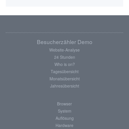
Besucherzähler Demo
Website-Analyse
24 Stunden
Who is on?
Tagesübersicht
Monatsübersicht
Jahresübersicht
Browser
System
Auflösung
Hardware