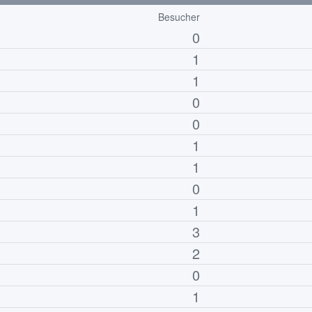
Besucher
0
1
1
0
0
1
1
0
1
3
2
0
1