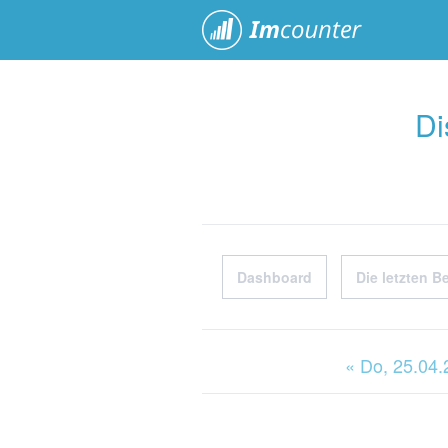
ImCoun
Di
Dashboard
Die letzten B
« Do
, 25.04