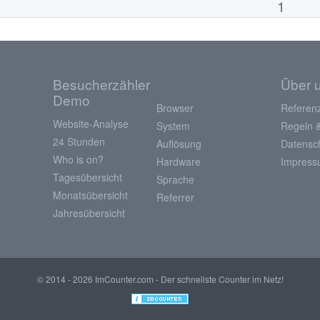
1
Besucherzähler
Über 
Demo
Browser
Referen
Website-Analyse
System
Regeln 
24 Stunden
Auflösung
Datensc
Who is on?
Hardware
Impres
Tagesübersicht
Sprache
Monatsübersicht
Referrer
Jahresübersicht
© 2014 - 2026 ImCounter.com - Der schnellste Counter im Netz!