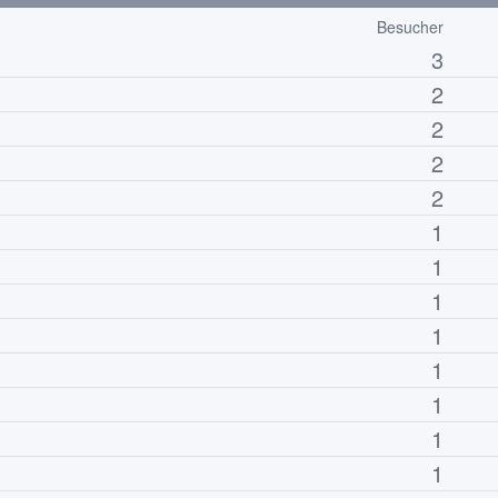
Besucher
3
2
2
2
2
1
1
1
1
1
1
1
1