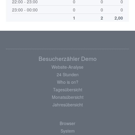
22:00 - 23:00
0
0
0
23:00 - 00:00
0
0
0
1
2
2,00
Besucherzähler Demo
Website-Analyse
24 Stunden
Who is on?
Tagesübersicht
Monatsübersicht
Jahresübersicht
Browser
System