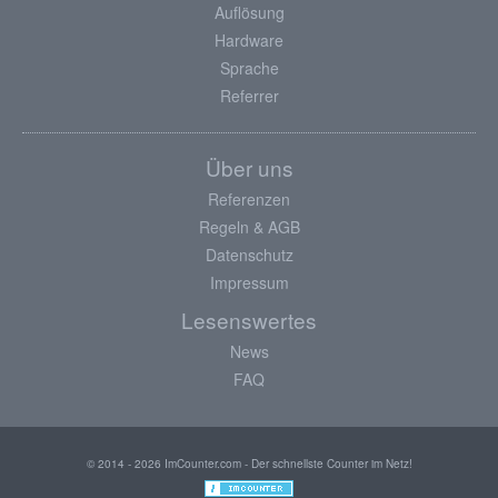
Auflösung
Hardware
Sprache
Referrer
Über uns
Referenzen
Regeln & AGB
Datenschutz
Impressum
Lesenswertes
News
FAQ
© 2014 - 2026 ImCounter.com - Der schnellste Counter im Netz!