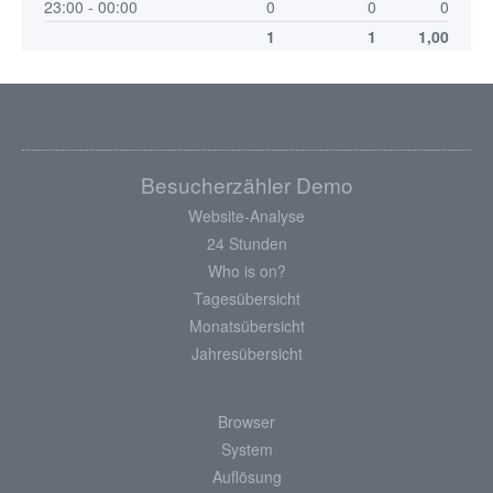
23:00 - 00:00
0
0
0
1
1
1,00
Besucherzähler Demo
Website-Analyse
24 Stunden
Who is on?
Tagesübersicht
Monatsübersicht
Jahresübersicht
Browser
System
Auflösung