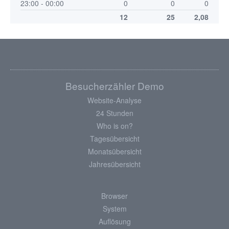
23:00 - 00:00
0
0
0
12
25
2,08
Besucherzähler Demo
Website-Analyse
24 Stunden
Who is on?
Tagesübersicht
Monatsübersicht
Jahresübersicht
Browser
System
Auflösung