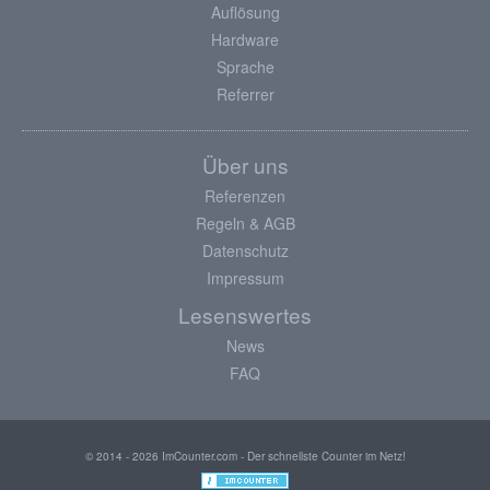
Auflösung
Hardware
Sprache
Referrer
Über uns
Referenzen
Regeln & AGB
Datenschutz
Impressum
Lesenswertes
News
FAQ
© 2014 - 2026 ImCounter.com - Der schnellste Counter im Netz!