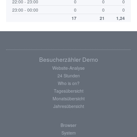
22:00 - 23:00
0
0
0
23:00 - 00:00
0
0
0
17
21
1,24
Besucherzähler Demo
Website-Analyse
24 Stunden
Who is on?
Tagesübersicht
Monatsübersicht
Jahresübersicht
Browser
System