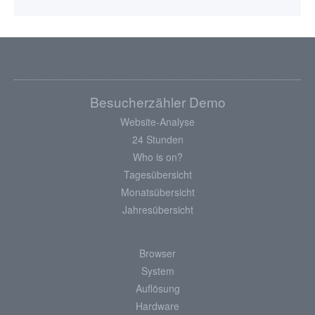
Besucherzähler Demo
Website-Analyse
24 Stunden
Who is on?
Tagesübersicht
Monatsübersicht
Jahresübersicht
Browser
System
Auflösung
Hardware