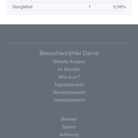
Googlebot
1
0,59%
Besucherzähler Demo
Website-Analyse
24 Stunden
Who is on?
Tagesübersicht
Monatsübersicht
Jahresübersicht
Browser
System
Auflösung