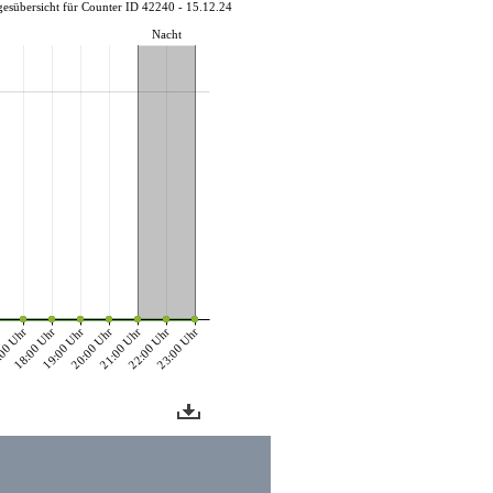
gesübersicht für Counter ID 42240 - 15.12.24
Nacht
r
00 Uhr
18:00 Uhr
19:00 Uhr
20:00 Uhr
21:00 Uhr
22:00 Uhr
23:00 Uhr