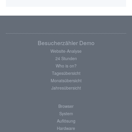
Besucherzähler Demo
Website-Analyse
24 Stunden
Who is on?
Tagesübersicht
Monatsübersicht
Jahresübersicht
Browser
System
Auflösung
Hardware