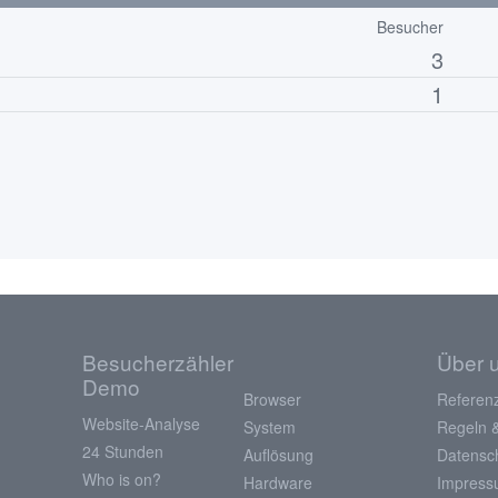
Besucher
3
1
Besucherzähler
Über 
Demo
Browser
Referen
Website-Analyse
System
Regeln 
24 Stunden
Auflösung
Datensc
Who is on?
Hardware
Impres