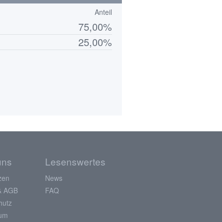
Anteil
75,00%
25,00%
uns
Lesenswertes
zen
News
& AGB
FAQ
hutz
sum