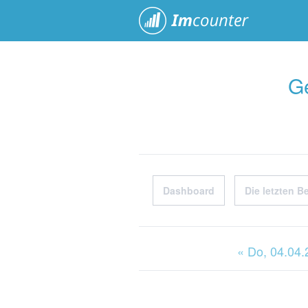
ImCoun
Ge
Dashboard
Die letzten B
« Do
, 04.04