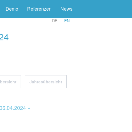
Demo
Referenzen
News
DE
EN
024
bersicht
Jahresübersicht
 06.04.2024 »