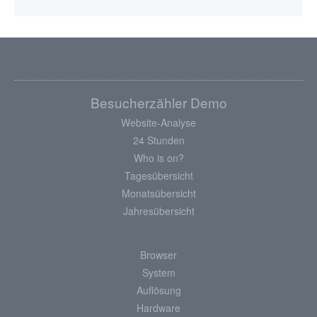
Besucherzähler Demo
Website-Analyse
24 Stunden
Who is on?
Tagesübersicht
Monatsübersicht
Jahresübersicht
Browser
System
Auflösung
Hardware