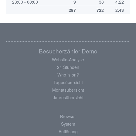
23:00 - 00:00
9
38
4,22
297
722
2,43
Besucherzähler Demo
Website-Analyse
24 Stunden
Who is on?
Tagesübersicht
Monatsübersicht
Jahresübersicht
Browser
System
Auflösung