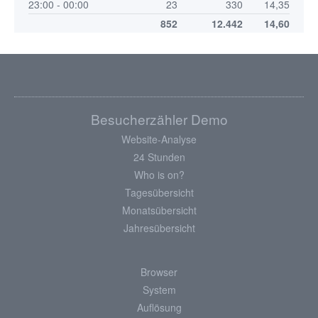
23:00 - 00:00
23
330
14,35
852
12.442
14,60
Besucherzähler Demo
Website-Analyse
24 Stunden
Who is on?
Tagesübersicht
Monatsübersicht
Jahresübersicht
Browser
System
Auflösung