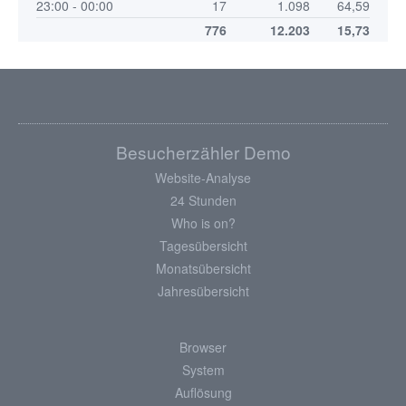
23:00 - 00:00
17
1.098
64,59
776
12.203
15,73
Besucherzähler Demo
Website-Analyse
24 Stunden
Who is on?
Tagesübersicht
Monatsübersicht
Jahresübersicht
Browser
System
Auflösung