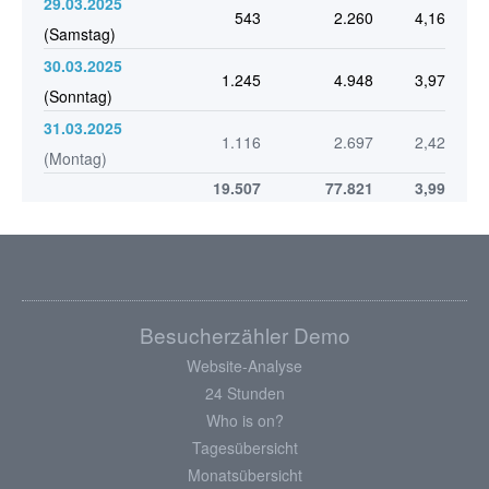
29.03.2025
543
2.260
4,16
(Samstag)
30.03.2025
1.245
4.948
3,97
(Sonntag)
31.03.2025
1.116
2.697
2,42
(Montag)
19.507
77.821
3,99
Besucherzähler Demo
Website-Analyse
24 Stunden
Who is on?
Tagesübersicht
Monatsübersicht