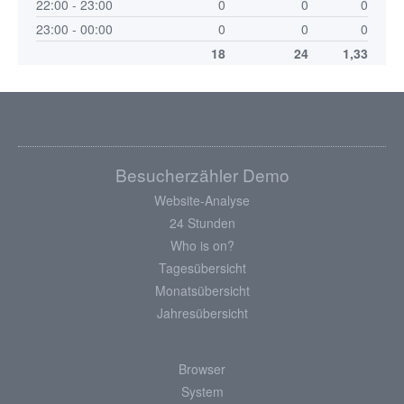
22:00 - 23:00
0
0
0
23:00 - 00:00
0
0
0
18
24
1,33
Besucherzähler Demo
Website-Analyse
24 Stunden
Who is on?
Tagesübersicht
Monatsübersicht
Jahresübersicht
Browser
System