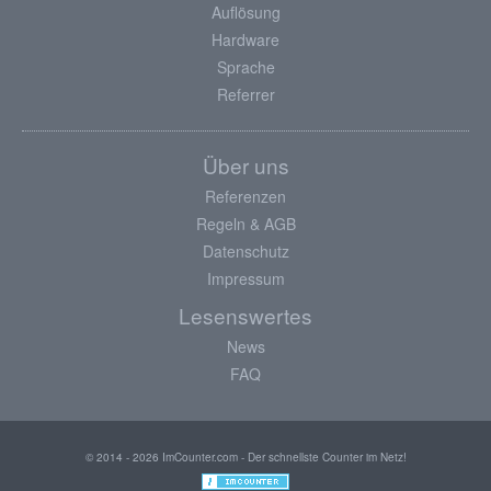
Auflösung
Hardware
Sprache
Referrer
Über uns
Referenzen
Regeln & AGB
Datenschutz
Impressum
Lesenswertes
News
FAQ
© 2014 - 2026 ImCounter.com - Der schnellste Counter im Netz!