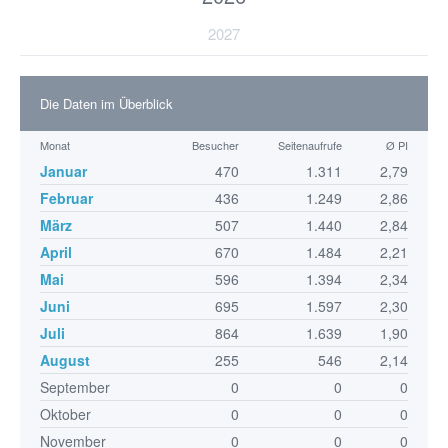
2027
Die Daten im Überblick
Monat
Besucher
Seitenaufrufe
Ø PI
Januar
470
1.311
2,79
Februar
436
1.249
2,86
März
507
1.440
2,84
April
670
1.484
2,21
Mai
596
1.394
2,34
Juni
695
1.597
2,30
Juli
864
1.639
1,90
August
255
546
2,14
September
0
0
0
Oktober
0
0
0
November
0
0
0