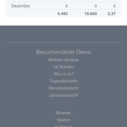
Dezember
0
0
0
4.493
10.660
2,37
Besucherzähler Demo
Website-Analyse
24 Stunden
Who is on?
Tagesübersicht
Monatsübersicht
Jahresübersicht
Browser
System
Auflösung